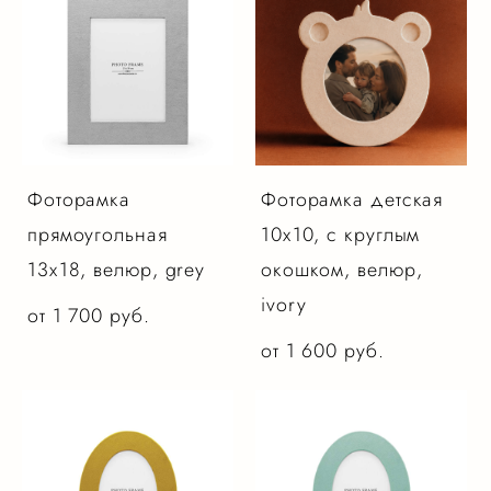
Фоторамка
Фоторамка детская
прямоугольная
10х10, с круглым
13х18, велюр, grey
окошком, велюр,
ivory
от 1 700 pуб.
от 1 600 pуб.