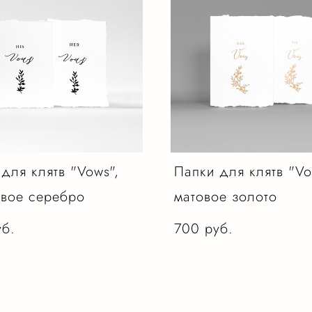
для клятв "Vows",
Папки для клятв "Vo
евое серебро
матовое золото
уб.
700 pуб.