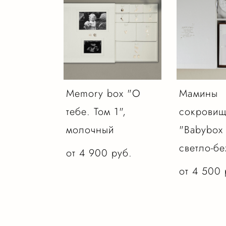
Memory box "О
Мамины
тебе. Том 1",
сокрови
молочный
"Babybox 
светло-б
от 4 900 pуб.
от 4 500 