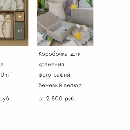
Коробочка для
ща
хранения
 Uni"
фотографий,
бежевый велюр
pуб.
от 2 800 pуб.