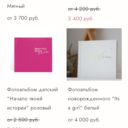
Мятный
от 4 200 pуб.
от 3 700 pуб.
3 400 pуб.
Фотоальбом детский
Фотоальбом
"Начало твоей
новорожденного "Its
истории" розовый
a girl" белый
от 2 500 pуб.
от 4 000 pуб.